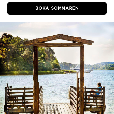
This website uses cookies
We use cookies to personalise content and ads, to
provide social media features and to analyse our traffic.
We also share information about your use of our site with
our social media, advertising and analytics partners who
may combine it with other information that you’ve
provided to them or that they’ve collected from your use
of their services. You consent to our cookies if you
continue to use our website.
Allow all cookies
Customize