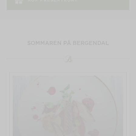
KÖP PRESENTKORT
SOMMAREN PÅ BERGENDAL
Menyer
Sommarmeny
Låt sommaren ta plats vid bordet. Vår
sommarmeny är skapad med säsongens
bästa råvaror i fokus och kompletteras av
en noggrant utvald dryckeslista. Här hittar
du friska och eleganta viner, mousserande
favoriter, lokala öl, uppfriskande cider samt
välgjorda alkoholfria alternativ.
Dryckerna är valda för att harmoniera med
sommarens smaker och förhöja upplevelsen
av maten – från första aptitretaren till sista