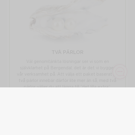
LANGUAGE
Powered by
Translate
FÖLJ OSS
Visa orginalspråket
TVÅ PÄRLOR
Väl genomtänkta lösningar ser vi som en
självklarhet på Bergendal, det är det vi bygger
vår verksamhet på. Att välja ett paket baserat på
två pärlor innebär därför lite mer än så, med två
pärlor väljer du att lägga till ”det lilla extra”.