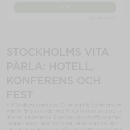
STOCKHOLMS VITA
PÄRLA: HOTELL,
KONFERENS OCH
FEST
Vid Edsvikens strand, bara 20 minuter från Stockholm och
Arlanda, finns en avskild plats för konferenser och fest. Här
gömmer sig Bergendal. En mötesplats som fått växa med
naturens nivåskillnader och former, vilket på ett naturligt
sätt kunnat ge den vita herrgårdsmiljön sällskap av modern