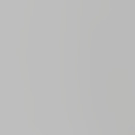
Hitta hos oss
BOKA
Lediga tjänster
Säkerhet
Visselblåsa