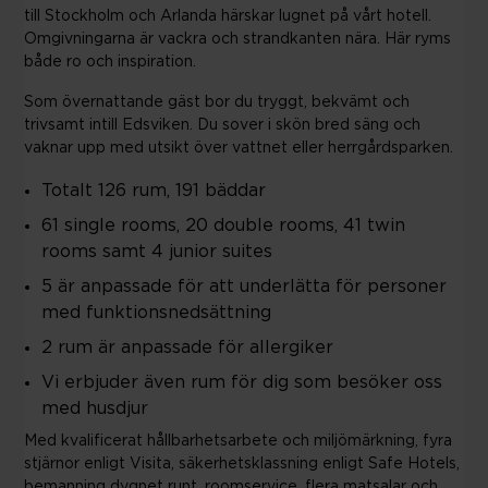
till Stockholm och Arlanda härskar lugnet på vårt hotell.
Omgivningarna är vackra och strandkanten nära. Här ryms
både ro och inspiration.
Som övernattande gäst bor du tryggt, bekvämt och
trivsamt intill Edsviken. Du sover i skön bred säng och
vaknar upp med utsikt över vattnet eller herrgårdsparken.
Totalt 126 rum, 191 bäddar
61 single rooms, 20 double rooms, 41 twin
rooms samt 4 junior suites
5 är anpassade för att underlätta för personer
med funktionsnedsättning
2 rum är anpassade för allergiker
Vi erbjuder även rum för dig som besöker oss
med husdjur
Med kvalificerat hållbarhetsarbete och miljömärkning, fyra
stjärnor enligt Visita, säkerhetsklassning enligt Safe Hotels,
bemanning dygnet runt, roomservice, flera matsalar och