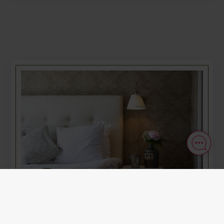
LANGUAGE
Powered by
Translate
FÖLJ OSS
Visa orginalspråket
VÅRA RUMSTYPER