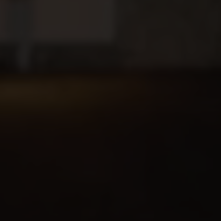
Hitta hos oss
BOKA
Lediga tjänster
Säkerhet
Visselblåsa