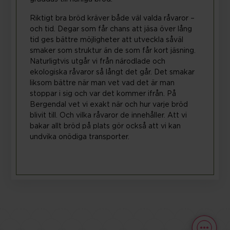
Riktigt bra bröd kräver både väl valda råvaror –
och tid. Degar som får chans att jäsa över lång
tid ges bättre möjligheter att utveckla såväl
smaker som struktur än de som får kort jäsning.
Naturligtvis utgår vi från närodlade och
ekologiska råvaror så långt det går. Det smakar
liksom bättre när man vet vad det är man
stoppar i sig och var det kommer ifrån. På
Bergendal vet vi exakt när och hur varje bröd
blivit till. Och vilka råvaror de innehåller. Att vi
bakar allt bröd på plats gör också att vi kan
LANGUAGE
undvika onödiga transporter.
Powered by
Translate
FÖLJ OSS
Visa orginalspråket