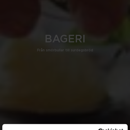
BAGERI
Från smörbullar till surdegsbröd