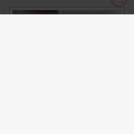
BESTÄLL FRÅN BAGERIET
Beställning ska vara oss tillhanda senast kl. 14:00
dagen innan avhämtning
Avhämtning kan ske tisdag, onsdag, torsdag och
fredag