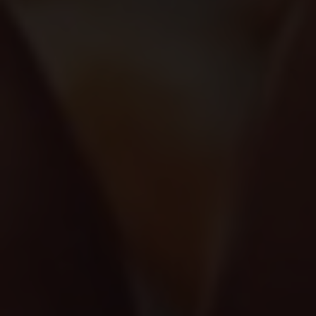
Hitta hos oss
BOKA
Lediga tjänster
Säkerhet
Visselblåsa