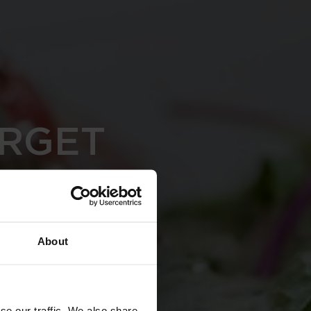
ERGET
About
se our traffic. We also share