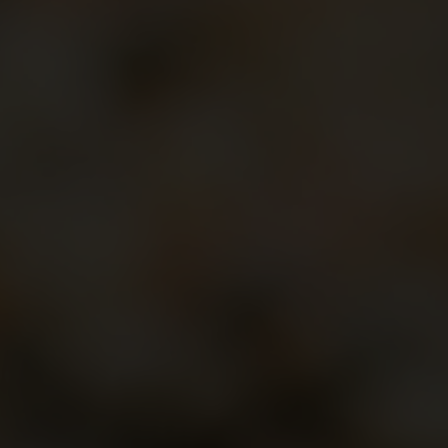
Hitta hos oss
BOKA
Lediga tjänster
Säkerhet
Visselblåsa