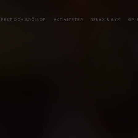
FEST OCH BRÖLLOP
AKTIVITETER
RELAX & GYM
OM 
NAVIGERA
Hotell
Konferens
Våra hotellrum
Hotellweekend
Mat & dryck
Bra att veta
Konferenslokaler