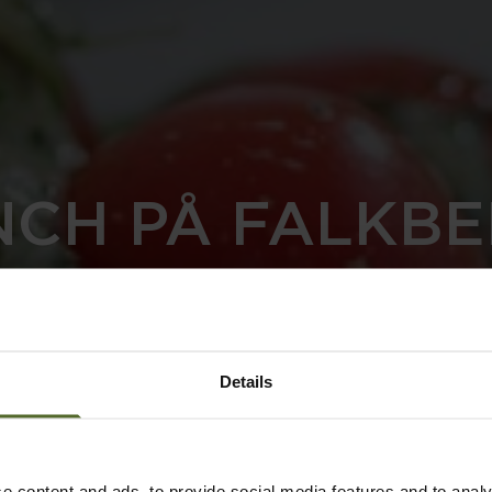
CH PÅ FALKB
Utvalda tillfällen
Details
e content and ads, to provide social media features and to analy