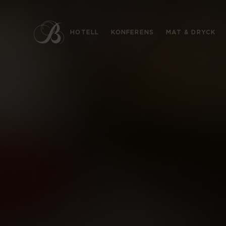
HOTELL
KONFERENS
MAT & DRYCK
KONTAKT
08-444 51 50
info@bergendal.se
HITTA HIT
Landsnoravägen 110, 192 55