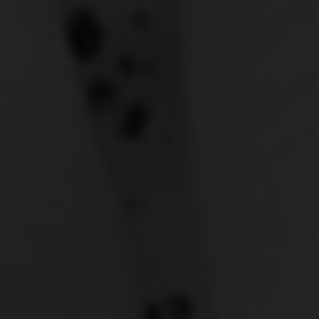
Hitta hos oss
BOKA
Lediga tjänster
Säkerhet
Visselblåsa