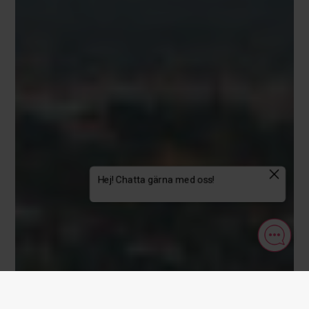
LANGUAGE
Powered by
Translate
FÖLJ OSS
Visa orginalspråket