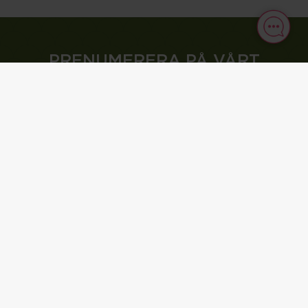
PRENUMERERA PÅ VÅRT
NYHETSBREV
Fyll i din e-postadress nedan och ta del av nyheter och
erbjudanden från Bergendal. Du samtycker till att din mejladress
sparas och lagras i våra system. Du kan när som helst avregistrera
dig.
Förnamn