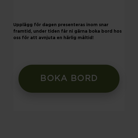
Upplägg för dagen presenteras inom snar
framtid, under tiden får ni gärna boka bord hos
oss för att avnjuta en härlig måltid!
BOKA BORD
LANGUAGE
Powered by
Translate
FÖLJ OSS
Visa orginalspråket