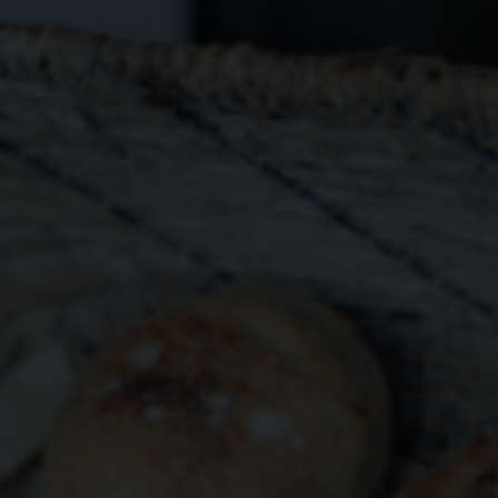
Hitta hos oss
BOKA
Lediga tjänster
Säkerhet
Visselblåsa