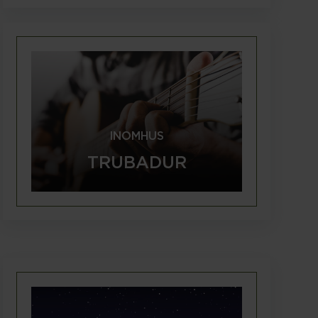
Inomhus
Trubadur
En trubadur passar in på nästan
alla slags tillställningar. Vi
anpassar repertoaren, artisten
INOMHUS
& framförandet efter önskemål
& förutsättningar.
TRUBADUR
LÄS MER
Inomhus
iFrågesporten
En rolig och interaktiv
frågesport som kan