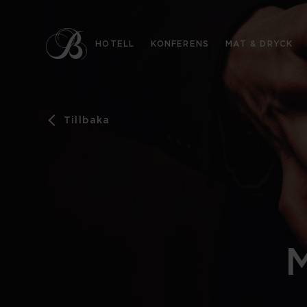
HOTELL
KONFERENS
MAT & DRYCK
Tillbaka
KONTAKT
08-444 51 50
info@bergendal.se
HITTA HIT
Landsnoravägen 110, 192 55