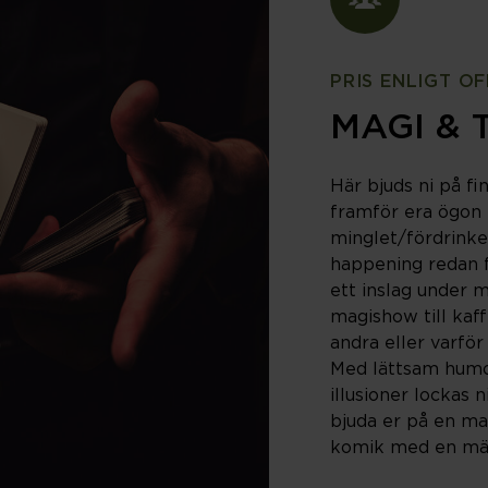
Hitta hos oss
BOKA
Lediga tjänster
Säkerhet
PRIS ENLIGT O
Visselblåsa
MAGI & 
Här bjuds ni på fi
framför era ögon 
minglet/fördrinke
happening redan f
ett inslag under 
magishow till kaff
andra eller varför 
Med lättsam humo
illusioner lockas n
bjuda er på en ma
komik med en mäst