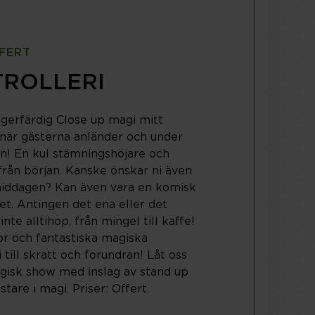
FFERT
TROLLERI
ngerfärdig Close up magi mitt
när gästerna anländer och under
n! En kul stämningshöjare och
rån början. Kanske önskar ni även
middagen? Kan även vara en komisk
et. Antingen det ena eller det
inte alltihop, från mingel till kaffe!
r och fantastiska magiska
i till skratt och förundran! Låt oss
gisk show med inslag av stand up
are i magi. Priser: Offert.