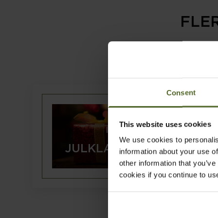
FLE
Inomhus
Consent
Julklappsjakten
Precis som det låter är detta en
fartfylld julklappsjakt där man
This website uses cookies
INOMHUS
lagvis skall försöka att lösa så
We use cookies to personalis
många julrelaterade uppgifter
JULKLAPPSJAKTEN
information about your use of
som möjligt.
other information that you’ve
cookies if you continue to us
LÄS MER