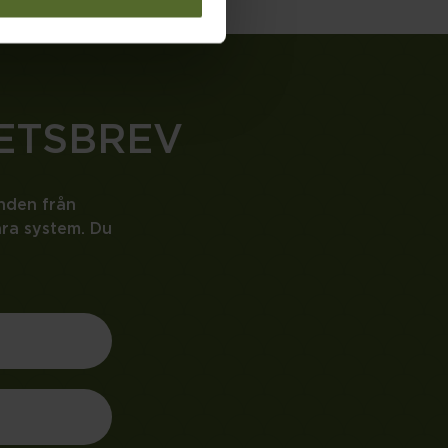
ETSBREV
anden från
åra system. Du