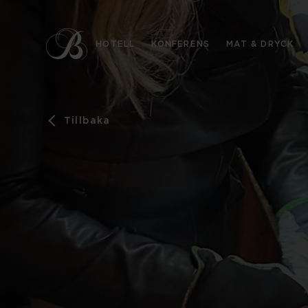
HOTELL
KONFERENS
MAT & DRYCK
Tillbaka
KONTAKT
08-444 51 50
info@bergendal.se
HITTA HIT
Landsnoravägen 110, 192 55