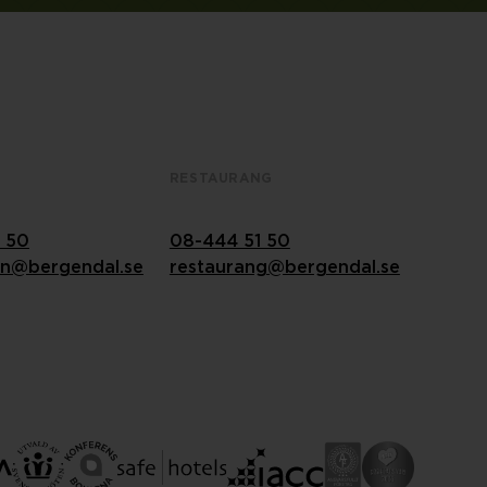
S
RESTAURANG
 50
08-444 51 50
on@bergendal.se
restaurang@bergendal.se