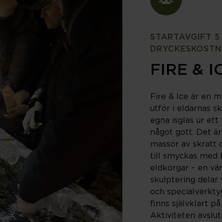
Hitta hos oss
BOKA
Lediga tjänster
Säkerhet
STARTAVGIFT 5
Visselblåsa
DRYCKESKOSTN
FIRE & I
Fire & Ice är en m
utför i eldarnas sk
egna isglas ur ett
något gott. Det ä
massor av skratt o
till smyckas med 
eldkorgar – en vä
skulptering delar 
och specialverktyg
finns självklart p
Aktiviteten avslut