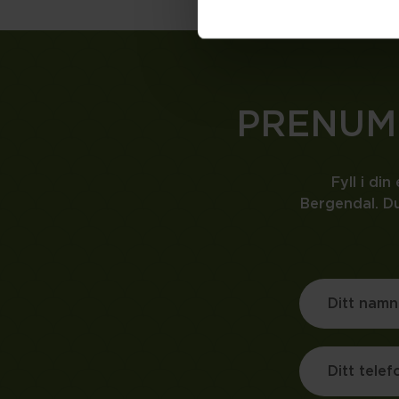
PRENUM
Fyll i di
Bergendal. Du