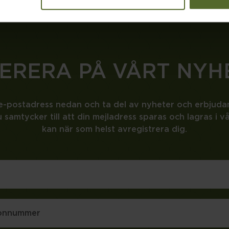
ERERA PÅ VÅRT NYH
n e-postadress nedan och ta del av nyheter och erbjud
 samtycker till att din mejladress sparas och lagras i v
kan när som helst avregistrera dig.
Förnamn