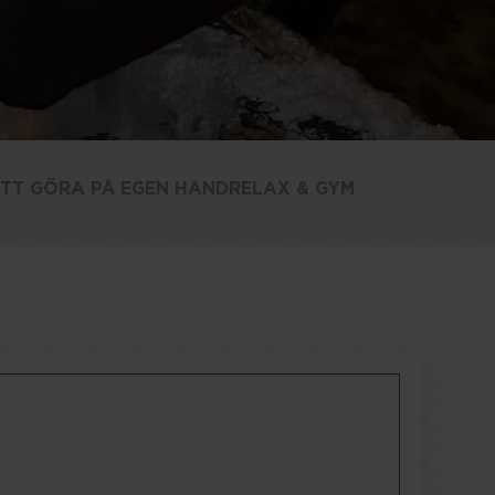
op
t
d
TT GÖRA PÅ EGEN HAND
RELAX & GYM