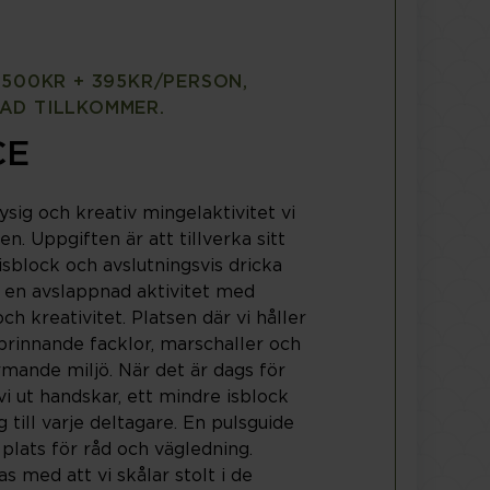
 500KR + 395KR/PERSON,
AD TILLKOMMER.
CE
ysig och kreativ mingelaktivitet vi
en. Uppgiften är att tillverka sitt
 isblock och avslutningsvis dricka
r en avslappnad aktivitet med
ch kreativitet. Platsen där vi håller
brinnande facklor, marschaller och
rmande miljö. När det är dags för
vi ut handskar, ett mindre isblock
 till varje deltagare. En pulsguide
å plats för råd och vägledning.
as med att vi skålar stolt i de